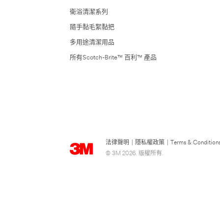
衛浴清潔系列
隨手黏毛絮黏把
多用途清潔用品
所有Scotch-Brite™ 百利™ 產品
法律聲明
|
隱私權政策
|
Terms & Condition
© 3M 2026. 版權所有.