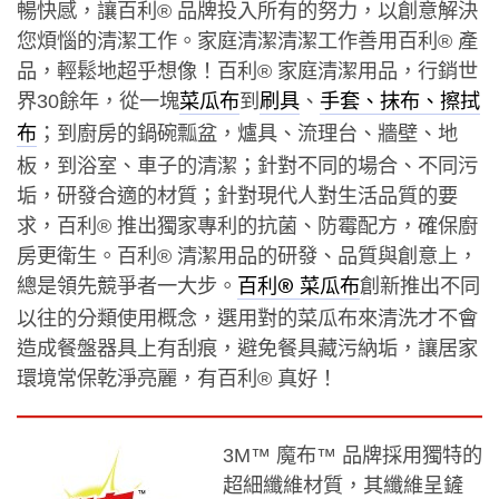
暢快感，讓百利® 品牌投入所有的努力，以創意解決
您煩惱的清潔工作。家庭清潔清潔工作善用百利® 產
品，輕鬆地超乎想像！百利® 家庭清潔用品，行銷世
界30餘年，從一塊
到
、
菜瓜布
刷具
手套、抹布、擦拭
；到廚房的鍋碗瓢盆，爐具、流理台、牆壁、地
布
板，到浴室、車子的清潔；針對不同的場合、不同污
垢，研發合適的材質；針對現代人對生活品質的要
求，百利® 推出獨家專利的抗菌、防霉配方，確保廚
房更衛生。百利® 清潔用品的研發、品質與創意上，
總是領先競爭者一大步。
創新推出不同
百利® 菜瓜布
以往的分類使用概念，選用對的菜瓜布來清洗才不會
造成餐盤器具上有刮痕，避免餐具藏污納垢，讓居家
環境常保乾淨亮麗，有百利® 真好！
3M™ 魔布™ 品牌採用獨特的
超細纖維材質，其纖維呈鏟