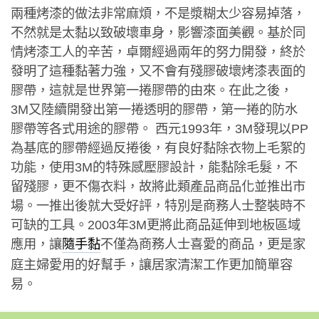
兩種烤漆的做法非常麻煩，不是漿糊太少容易掉落，
不然就是太黏以致破壞車身，影響漆面美觀。基於同
情烤漆工人的辛苦，卓爾經過兩年的努力開發，終於
發明了這種黏著力強，又不會有殘膠破壞烤漆表面的
膠帶，這就是世界第一捲膠帶的由來。在此之後，
3M又陸續開發出第一捲透明的膠帶，第一捲的防水
膠帶等各式用途的膠帶。 西元1993年，3M發現以PP
為基底的膠帶經過反捲後，有良好黏除衣物上毛絮的
功能，使用3M的特殊感壓膠設計，能黏除毛髮，不
留殘膠，更不傷衣料，故將此類產品商品化並推出市
場。一推出後就大受好評，特別是商務人士整裝時不
可缺的工具。2003年3M更將此商品延伸到地板區域
應用，讓
不僅為商務人士喜愛的商品，更是家
隨手黏
庭主婦愛用的好幫手，讓居家清潔工作更加簡單容
易。