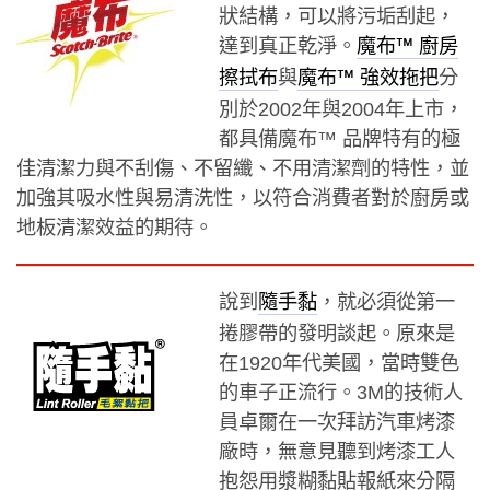
狀結構，可以將污垢刮起，
達到真正乾淨。
魔布™ 廚房
與
分
擦拭布
魔布™ 強效拖把
別於2002年與2004年上市，
都具備魔布™ 品牌特有的極
佳清潔力與不刮傷、不留纖、不用清潔劑的特性，並
加強其吸水性與易清洗性，以符合消費者對於廚房或
地板清潔效益的期待。
說到
，就必須從第一
隨手黏
捲膠帶的發明談起。原來是
在1920年代美國，當時雙色
的車子正流行。3M的技術人
員卓爾在一次拜訪汽車烤漆
廠時，無意見聽到烤漆工人
抱怨用漿糊黏貼報紙來分隔