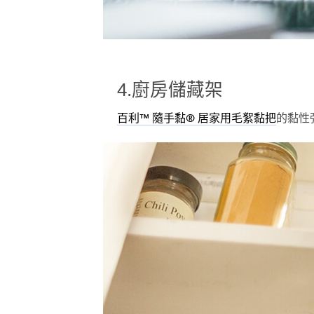
4.廚房儲藏架
的黏性
百利™ 隨手黏® 居家用毛絮黏把