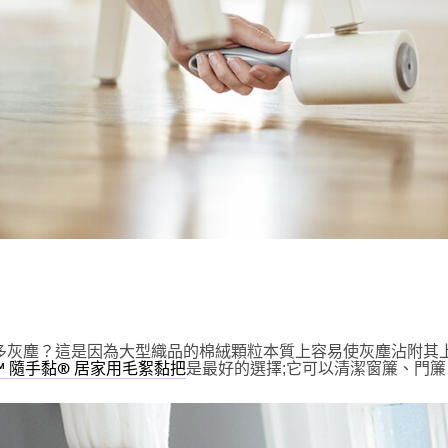
多灰塵？這是因為大型織品的棉絨顆粒本質上容易使灰塵沾附其
是最好的選擇;它可以清潔窗簾、門
™ 隨手黏® 居家用毛絮黏把