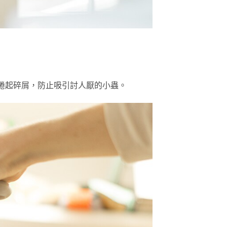
捲起碎屑，防止吸引討人厭的小蟲。