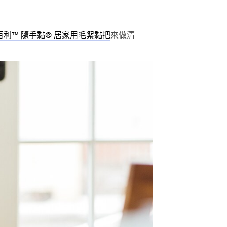
來做清
百利™ 隨手黏® 居家用毛絮黏把