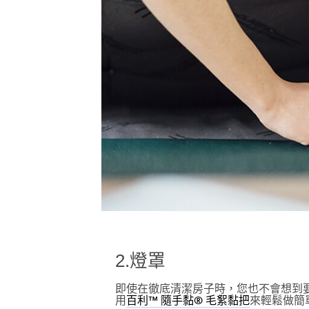
2.燈罩
即使在徹底清潔房子時，您也不會想到
用
來輕鬆做簡
百利™ 隨手黏® 毛絮黏把