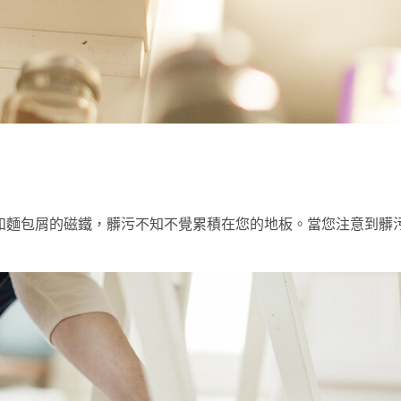
和麵包屑的磁鐵，髒污不知不覺累積在您的地板。當您注意到髒