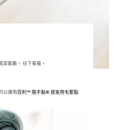
清潔客廳。 往下看看。
可以運用
百利™ 隨手黏® 居家用毛絮黏