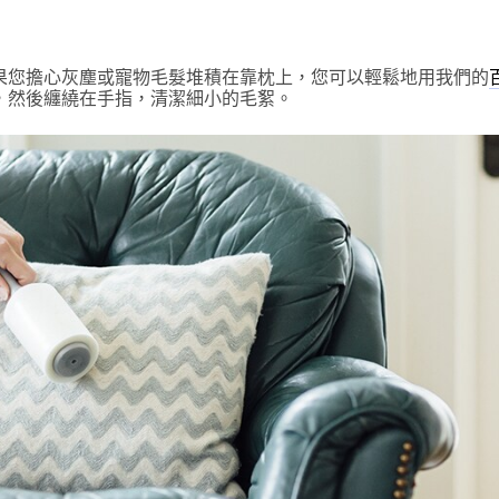
果您擔心灰塵或寵物毛髮堆積在靠枕上，您可以輕鬆地用我們的
，然後纏繞在手指，清潔細小的毛絮。