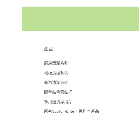
隨
手
黏
®
居
家
用
毛
絮
黏
產品
把
廚房清潔系列
地板清潔系列
衛浴清潔系列
隨手黏毛絮黏把
多用途清潔用品
所有Scotch-Brite™ 百利™ 產品