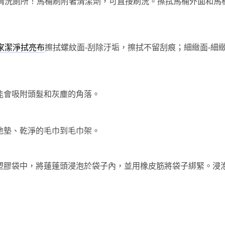
清洗廁所！馬桶刷附著清潔劑，可直接刷洗。擦拭馬桶外面和馬
擦拭螺紋面-刮除汙垢，擦拭不留刮痕；細緻面-細
居家潔淨拭亮布
能會吸附頭髮和灰塵的角落。
地墊、乾淨的毛巾到毛巾架。
塑膠袋中，將蓮蓬頭浸泡於袋子內，並用橡皮筋將袋子綁緊。浸