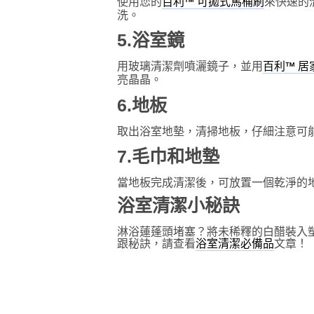
使用您的
來快速的
百利™ 可拋式馬桶刷
洗。
5.浴室鏡
用玻璃清潔劑噴灑鏡子，並用
百利™ 
亮晶晶。
6.地板
取出浴室地墊，清掃地板，仔細注意可
7.毛巾和地墊
當地板完成清潔後，可放置一個乾淨的
浴室清潔小秘訣
淋浴蓮蓬頭堵塞？將未稀釋的白醋裝入
跟秘訣，請查看
文章！
浴室清潔必備品
浴
百
室
利
™