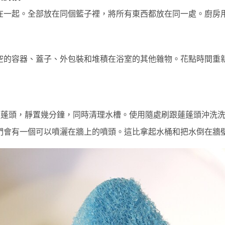
在一起。全部放在同個籃子裡，將所有東西都放在同一處。廚房
空的容器、蓋子、外包裝和堆積在浴室的其他雜物。花點時間重
浴蓮蓬頭，靜置幾分鐘，同時清理水槽。使用隨處刷跟蓮蓬頭沖洗
們會有一個可以噴灑在牆上的噴頭。這比拿起水桶和把水倒在牆