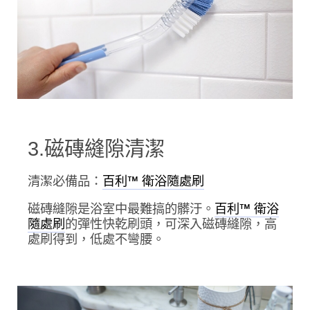
3.磁磚縫隙清潔
清潔必備品：
百利™ 衛浴隨處刷
磁磚縫隙是浴室中最難搞的髒汙。
百利™ 衛浴
的彈性快乾刷頭，可深入磁磚縫隙，高
隨處刷
處刷得到，低處不彎腰。