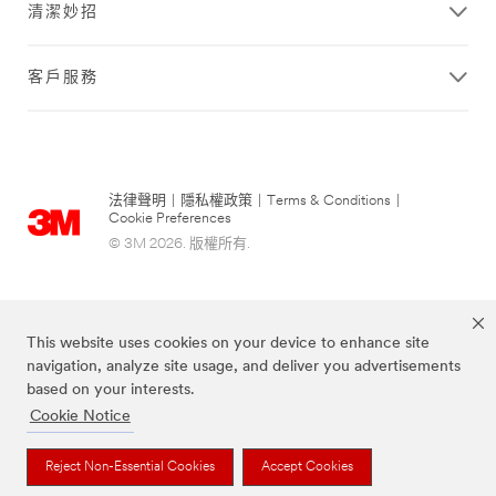
清潔妙招
客戶服務
法律聲明
|
隱私權政策
|
Terms & Conditions
|
Cookie Preferences
© 3M 2026. 版權所有.
This website uses cookies on your device to enhance site
navigation, analyze site usage, and deliver you advertisements
based on your interests.
Cookie Notice
Scotch-Brite®為3M註冊商標
Reject Non-Essential Cookies
Accept Cookies