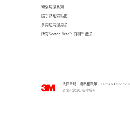
衛浴清潔系列
隨手黏毛絮黏把
多用途清潔用品
所有Scotch-Brite™ 百利™ 產品
法律聲明
|
隱私權政策
|
Terms & Condition
© 3M 2026. 版權所有.